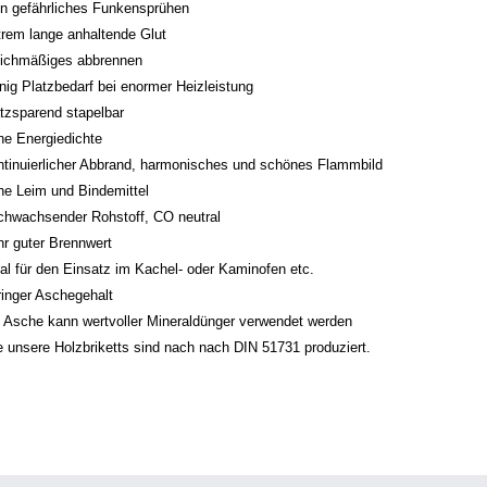
in gefährliches Funkensprühen
trem lange anhaltende Glut
eichmäßiges abbrennen
nig Platzbedarf bei enormer Heizleistung
atzsparend stapelbar
he Energiedichte
ntinuierlicher Abbrand, harmonisches und schönes Flammbild
ne Leim und Bindemittel
chwachsender Rohstoff, CO neutral
hr guter Brennwert
eal für den Einsatz im Kachel- oder Kaminofen etc.
ringer Aschegehalt
e Asche kann wertvoller Mineraldünger verwendet werden
le unsere Holzbriketts sind nach nach DIN 51731 produziert.