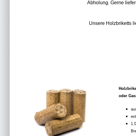
Abholung. Gerne liefer
Unsere Holzbriketts l
Holzbrik
oder Ga
au
ex
1.
Br