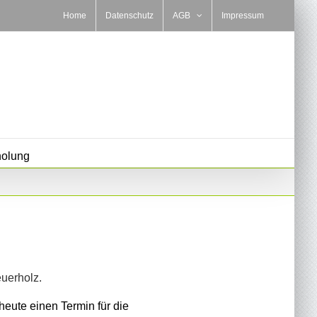
Home
Datenschutz
AGB
Impressum
holung
euerholz.
eute einen Termin für die