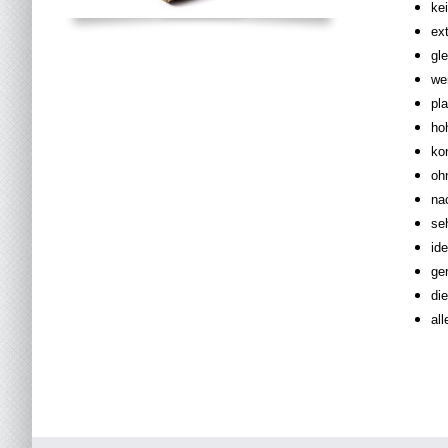
ke
ex
gl
we
pl
ho
ko
oh
na
se
id
ge
di
al