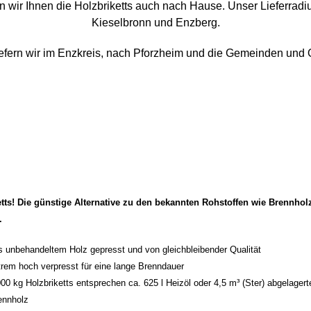
n wir Ihnen die Holzbriketts auch nach Hause. Unser Lieferradi
Kieselbronn und Enzberg.
iefern wir im Enzkreis, nach Pforzheim und die Gemeinden und
etts! Die günstige Alternative zu den bekannten Rohstoffen wie Brennholz
s.
s unbehandeltem Holz gepresst und von
gleichbleibender Qualität
trem hoch verpresst für eine lange Brenndauer
000 kg Holzbriketts entsprechen ca. 625 l Heizöl oder 4,5 m³ (Ster) abgelager
ennholz